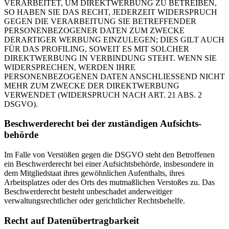
VERARBEITET, UM DIREKTWERBUNG ZU BETREIBEN,
SO HABEN SIE DAS RECHT, JEDERZEIT WIDERSPRUCH
GEGEN DIE VERARBEITUNG SIE BETREFFENDER
PERSONENBEZOGENER DATEN ZUM ZWECKE
DERARTIGER WERBUNG EINZULEGEN; DIES GILT AUCH
FÜR DAS PROFILING, SOWEIT ES MIT SOLCHER
DIREKTWERBUNG IN VERBINDUNG STEHT. WENN SIE
WIDERSPRECHEN, WERDEN IHRE
PERSONENBEZOGENEN DATEN ANSCHLIESSEND NICHT
MEHR ZUM ZWECKE DER DIREKTWERBUNG
VERWENDET (WIDERSPRUCH NACH ART. 21 ABS. 2
DSGVO).
Beschwerde­recht bei der zuständigen Aufsichts­
behörde
Im Falle von Verstößen gegen die DSGVO steht den Betroffenen
ein Beschwerderecht bei einer Aufsichtsbehörde, insbesondere in
dem Mitgliedstaat ihres gewöhnlichen Aufenthalts, ihres
Arbeitsplatzes oder des Orts des mutmaßlichen Verstoßes zu. Das
Beschwerderecht besteht unbeschadet anderweitiger
verwaltungsrechtlicher oder gerichtlicher Rechtsbehelfe.
Recht auf Daten­übertrag­barkeit