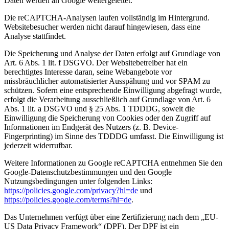
Daten werden an Google weitergeleitet.
Die reCAPTCHA-Analysen laufen vollständig im Hintergrund.
Websitebesucher werden nicht darauf hingewiesen, dass eine
Analyse stattfindet.
Die Speicherung und Analyse der Daten erfolgt auf Grundlage von
Art. 6 Abs. 1 lit. f DSGVO. Der Websitebetreiber hat ein
berechtigtes Interesse daran, seine Webangebote vor
missbräuchlicher automatisierter Ausspähung und vor SPAM zu
schützen. Sofern eine entsprechende Einwilligung abgefragt wurde,
erfolgt die Verarbeitung ausschließlich auf Grundlage von Art. 6
Abs. 1 lit. a DSGVO und § 25 Abs. 1 TDDDG, soweit die
Einwilligung die Speicherung von Cookies oder den Zugriff auf
Informationen im Endgerät des Nutzers (z. B. Device-
Fingerprinting) im Sinne des TDDDG umfasst. Die Einwilligung ist
jederzeit widerrufbar.
Weitere Informationen zu Google reCAPTCHA entnehmen Sie den
Google-Datenschutzbestimmungen und den Google
Nutzungsbedingungen unter folgenden Links:
https://policies.google.com/privacy?hl=de
und
https://policies.google.com/terms?hl=de
.
Das Unternehmen verfügt über eine Zertifizierung nach dem „EU-
US Data Privacy Framework“ (DPF). Der DPF ist ein