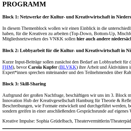
PROGRAMM
Block 1: Netzwerke der Kultur- und Kreativwirtschaft in Nieder
In diesem Themenblock wollen wir einen Einblick in die unterschie
haben, für die Kreativen zu arbeiten (Top-Down, Bottom-Up, Mischfor
Mitgliedsnetzwerken des VNKK sollen
hier auch andere niedersäch
Block 2: Lobbyarbeit für die Kultur- und Kreativwirtschaft in N
Kurze Input-Beiträge sollen zunächst den Bedarf an Lobbyarbeit für
FHM
), bevor
Carola Kupfer
(
BLVKK
) ihre Arbeit und Aktivitäten
Expert*innen sprechen miteinander und den Teilnehmenden über Ra
Block 3: Skill-Sharing
Aufrgrund der großen Nachfrage, beschäftigen wir uns im 3. Block 
Innovation Hub der Kreativgesellschaft Hamburg für Theorie & Refle
Beschreibungen, wie Formate entwickelt und durchgeführt werden, bei
sondern greifen in einer anschließenden Gesprächsrunde auf eigenes
Kreative Impulse: Sophia Grüdelbach, Theatervermittlerin/Theaterp