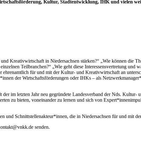
tschaftsförderung, Kultur, Stadtentwicklung, IHK und vielen wei
nd Kreativwirtschaft in Niedersachsen stärken?“ „Wie können die Them
zelnen Teilbranchen?“ „Wie geht diese Interessensvertretung und was
der ehrenamtlich für und mit der Kultur- und Kreativwirtschaft an unter
er*innen der Wirtschaftsförderungen oder IHKs – als Netzwerkmanager*i
der im letzten Jahr neu gegründete Landesverband der Nds. Kultur- un
erten zu bieten, voneinander zu lernen und sich von Expert*innenimpuls
und Schnittstellenakteur*innen, die in Niedersachsen für und mit der 
n kontakt@vnkk.de senden.