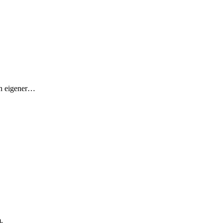
in eigener…
.